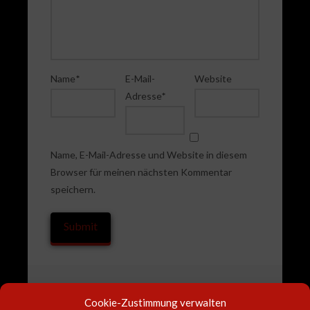
mit
geringer
Einzahlung
Einschränkungen
für
Name
*
E-Mail-
Website
die
Adresse
*
Spiele
mit
Freispielen,
Name, E-Mail-Adresse und Website in diesem
die
Browser für meinen nächsten Kommentar
Sie
speichern.
mit
einer
bestimmten
Einzahlung
spielen
können.
Online
Cookie-Zustimmung verwalten