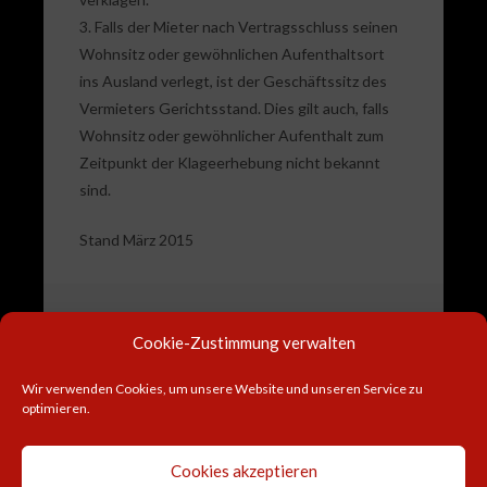
3. Falls der Mieter nach Vertragsschluss seinen
Wohnsitz oder gewöhnlichen Aufenthaltsort
ins Ausland verlegt, ist der Geschäftssitz des
Vermieters Gerichtsstand. Dies gilt auch, falls
Wohnsitz oder gewöhnlicher Aufenthalt zum
Zeitpunkt der Klageerhebung nicht bekannt
sind.
Stand März 2015
Cookie-Zustimmung verwalten
Wir verwenden Cookies, um unsere Website und unseren Service zu
optimieren.
Cookies akzeptieren