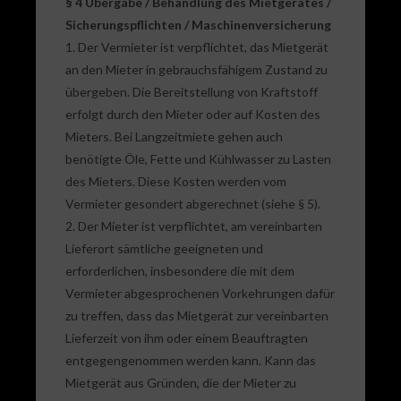
§ 4 Übergabe / Behandlung des Mietgerätes /
liegt,
Sicherungspflichten / Maschinenversicherung
die
1. Der Vermieter ist verpflichtet, das Mietgerät
von
an den Mieter in gebrauchsfähigem Zustand zu
konkurrenzlosen
übergeben. Die Bereitstellung von Kraftstoff
Experten
erfolgt durch den Mieter oder auf Kosten des
der
Mieters. Bei Langzeitmiete gehen auch
Branche
benötigte Öle, Fette und Kühlwasser zu Lasten
geliefert
des Mieters. Diese Kosten werden vom
werden.
Vermieter gesondert abgerechnet (siehe § 5).
2. Der Mieter ist verpflichtet, am vereinbarten
Spieleinsatz
Lieferort sämtliche geeigneten und
erforderlichen, insbesondere die mit dem
beim
Vermieter abgesprochenen Vorkehrungen dafür
zu treffen, dass das Mietgerät zur vereinbarten
glücksspiel
Lieferzeit von ihm oder einem Beauftragten
entgegengenommen werden kann. Kann das
Bally
Mietgerät aus Gründen, die der Mieter zu
Wulff