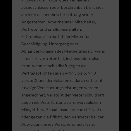
ausgeschlossen oder beschränkt ist, gilt dies
auch für die persönliche Haftung seiner
Angestellten, Arbeitnehmer, Mitarbeiter,
Vertreter und Erfüllungsgehilfen.
8. Grundsätzlich haftet der Mieter für
Beschädigung, Untergang oder
Abhandenkommen des Mietgerätes nur wenn
er dies zu vertreten hat, insbesondere also
dann, wenn er schuldhaft gegen die
Vertragspflichten aus § 4 Nr. 3 bis 5, Nr. 8
verstößt und der Schaden dadurch entsteht,
etwaige Versicherungsleistungen werden
angerechnet. Verstößt der Mieter schuldhaft
gegen die Verpflichtung zur unverzüglichen
Mängel- bzw. Schadensansprüche (§ 4 Nr. 3)
oder gegen die Pflicht, den Vermieter bei der
Abwicklung eines Versicherungsfalles zu