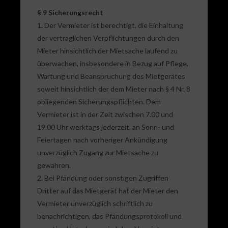
§ 9 Sicherungsrecht
1
.
Der Vermieter ist berechtigt, die Einhaltung
der vertraglichen Verpflichtungen durch den
Mieter hinsichtlich der Mietsache laufend zu
überwachen, insbesondere in Bezug auf Pflege,
Wartung und Beanspruchung des Mietgerätes
soweit hinsichtlich der dem Mieter nach § 4 Nr. 8
obliegenden Sicherungspflichten. Dem
Vermieter ist in der Zeit zwischen 7.00 und
19.00 Uhr werktags jederzeit, an Sonn- und
Feiertagen nach vorheriger Ankündigung
unverzüglich Zugang zur Mietsache zu
gewähren.
2. Bei Pfändung oder sonstigen Zugriffen
Dritter auf das Mietgerät hat der Mieter den
Vermieter unverzüglich schriftlich zu
benachrichtigen, das Pfändungsprotokoll und