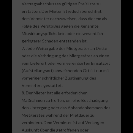
an,
Vertragsabschlusses gültigen Preisliste zu
aber
erstatten. Der Mieter ist jedoch berechtigt,
es
dem Vermieter nachzuweisen, dass diesem als
genügt
Folge des Verstoßes gegen die genannte
zu
Mitwirkungspflicht kein oder ein wesentlich
sagen,
geringerer Schaden entstanden ist.
dass
7. Jede Weitergabe des Mietgerätes an Dritte
888
oder die Verbringung des Mietgerätes an einen
Casino
vom Lieferort oder vorn vereinbarten Einsatzort
seinen
(Aufstellungsort) abweichenden Ort ist nur mit
mobilen
vorheriger schriftlicher Zustimmung des
Nutzern
Vermieters gestattet.
alles
8. Der Mieter hat alle erforderlichen
bietet,
Maßnahmen zu treffen, um eine Beschädigung,
was
den Untergang oder das Abhandenkommen des
es
Mietgerätes während der Mietdauer zu
all
verhindern. Dem Vermieter ist auf Verlangen
seinen
Auskunft über die getroffenen oder