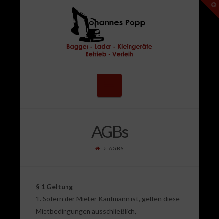
T
t
W
Texas
holdem
online
Navigation
spielen
kostenlos
AGBs
Online
Casino
AGBS
Bonus
Ohne
Einzahlung
§ 1 Geltung
100
1. Sofern der Mieter Kaufmann ist, gelten diese
Freispiele
:
Mietbedingungen ausschließlich,