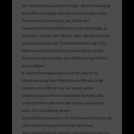
der Vermieter auch berechtigt, die Fortsetzung
des Mietvertrages von Vorauszahlungen oder
Sicherheitsleistung bis zur Höhe der
voraussichtlichen Mietrestschuld abhängig zu
machen. Leistet der Mieter dann die geforderte
Vorauszahlung oder Sicherheitsleistung trotz
Mahnung mit Nachfristsetzung nicht, ist der
Vermieter berechtigt, den Mietvertrag fristlos
zu kündigen.
6. Aufrechnungsrechte und das Recht zu
Herabsetzung des Mietpreises (Minderung)
stehen dem Mieter nur zu, wenn seine
Gegenansprüche rechtskräftig festgestellt,
unbestritten oder vom Vermieter anerkannt
sind. Zur Ausübung eines
Zurückhaltungsrechts ist er insoweit befugt, als
sein Gegenanspruch auf dem gleichen
Vertragsverhältnis beruht und unbestritten ist,