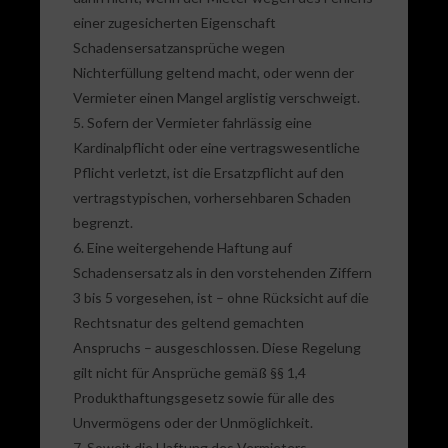
einer zugesicherten Eigenschaft
Schadensersatzansprüche wegen
Nichterfüllung geltend macht, oder wenn der
Vermieter einen Mangel arglistig verschweigt.
5. Sofern der Vermieter fahrlässig eine
Kardinalpflicht oder eine vertragswesentliche
Pflicht verletzt, ist die Ersatzpflicht auf den
vertragstypischen, vorhersehbaren Schaden
begrenzt.
6. Eine weitergehende Haftung auf
Schadensersatz als in den vorstehenden Ziffern
3 bis 5 vorgesehen, ist – ohne Rücksicht auf die
Rechtsnatur des geltend gemachten
Anspruchs – ausgeschlossen. Diese Regelung
gilt nicht für Ansprüche gemäß §§ 1,4
Produkthaftungsgesetz sowie für alle des
Unvermögens oder der Unmöglichkeit.
7. Soweit die Haftung des Vermieters