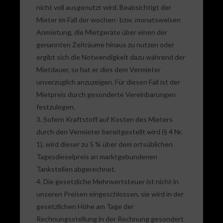
Ohne
nicht voll ausgenutzt wird. Beabsichtigt der
Einzahlung
Mieter im Fall der wochen- bzw. monatsweisen
Vulkan
Anmietung, die Mietgeräte über einen der
Vegas
genannten Zeiträume hinaus zu nutzen oder
ergibt sich die Notwendigkeit dazu während der
Mietdauer, so hat er dies dem Vermieter
unverzüglich anzuzeigen. Für diesen Fall ist der
Mietpreis durch gesonderte Vereinbarungen
festzulegen.
3. Sofern Kraftstoff auf Kosten des Mieters
durch den Vermieter bereitgestellt wird (§ 4 Nr.
1), wird dieser zu 5 % über dem ortsüblichen
Tagesdieselpreis an marktgebundenen
Tankstellen abgerechnet.
4. Die gesetzliche Mehrwertsteuer ist nicht in
unseren Preisen eingeschlossen, sie wird in der
gesetzlichen Höhe am Tage der
Rechnungsstellung in der Rechnung gesondert