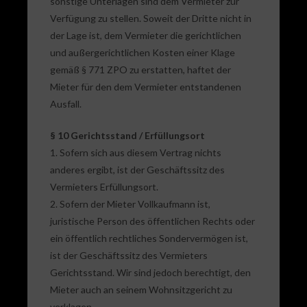
sonstige Unterlagen sind dem Vermieter zur
Verfügung zu stellen. Soweit der Dritte nicht in
der Lage ist, dem Vermieter die gerichtlichen
und außergerichtlichen Kosten einer Klage
gemäß § 771 ZPO zu erstatten, haftet der
Mieter für den dem Vermieter entstandenen
Ausfall.
§ 10 Gerichtsstand / Erfüllungsort
1. Sofern sich aus diesem Vertrag nichts
anderes ergibt, ist der Geschäftssitz des
Vermieters Erfüllungsort.
2. Sofern der Mieter Vollkaufmann ist,
juristische Person des öffentlichen Rechts oder
ein öffentlich rechtliches Sondervermögen ist,
ist der Geschäftssitz des Vermieters
Gerichtsstand. Wir sind jedoch berechtigt, den
Mieter auch an seinem Wohnsitzgericht zu
verklagen.