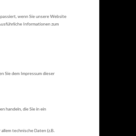
 passiert, wenn Sie unsere Website
Ausführliche Informationen zum
en Sie dem Impressum dieser
n handeln, die Sie in ein
allem technische Daten (z.B.