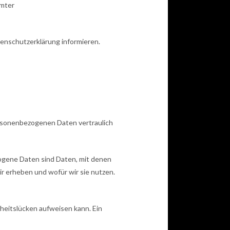
mmter
tenschutzerklärung informieren.
ersonenbezogenen Daten vertraulich
gene Daten sind Daten, mit denen
ir erheben und wofür wir sie nutzen.
rheitslücken aufweisen kann. Ein