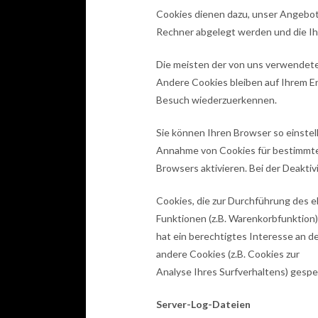
Slots-
Cookies dienen dazu, unser Angebot 
Spiel.
Rechner abgelegt werden und die Ih
Diese
progressiven
Die meisten der von uns verwendete
Jackpot-
Andere Cookies bleiben auf Ihrem En
Spielautomaten
Besuch wiederzuerkennen.
sind
bei
Sie können Ihren Browser so einstell
Spielern
Annahme von Cookies für bestimmte 
beliebt,
Browsers aktivieren. Bei der Deaktiv
da
Cookies, die zur Durchführung des 
sie
Funktionen (z.B. Warenkorbfunktion)
Jackpots
hat ein berechtigtes Interesse an d
haben,
andere Cookies (z.B. Cookies zur
die
Analyse Ihres Surfverhaltens) gesp
in
die
Server-Log-Dateien
Millionen