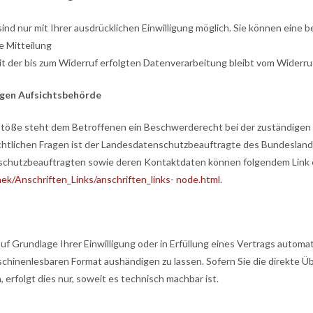
d nur mit Ihrer ausdrücklichen Einwilligung möglich. Sie können eine ber
e Mitteilung
it der bis zum Widerruf erfolgten Datenverarbeitung bleibt vom Widerru
igen Aufsichtsbehörde
rstöße steht dem Betroffenen ein Beschwerderecht bei der zuständigen
chtlichen Fragen ist der Landesdatenschutzbeauftragte des Bundeslan
atenschutzbeauftragten sowie deren Kontaktdaten können folgendem Li
ek/Anschriften_Links/anschriften_links- node.html
.
uf Grundlage Ihrer Einwilligung oder in Erfüllung eines Vertrags automat
schinenlesbaren Format aushändigen zu lassen. Sofern Sie die direkte 
erfolgt dies nur, soweit es technisch machbar ist.