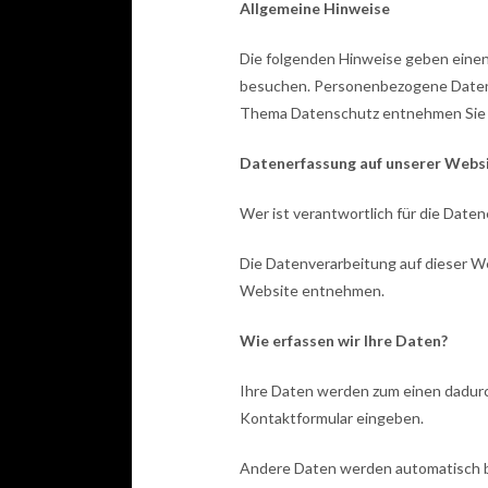
Einzahlung
:
Allgemeine Hinweise
Der
Die folgenden Hinweise geben einen
Willkommensbonus
besuchen. Personenbezogene Daten si
stellt
Thema Datenschutz entnehmen Sie u
dabei
den
Datenerfassung auf unserer Webs
bekanntesten
und
Wer ist verantwortlich für die Date
attraktivsten
dar.
Die Datenverarbeitung auf dieser W
Asino
Website entnehmen.
Casino
50
Wie erfassen wir Ihre Daten?
Free
Spins
Ihre Daten werden zum einen dadurch 
-
Kontaktformular eingeben.
Der
Andere Daten werden automatisch be
Bonus