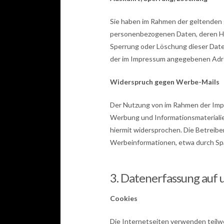
Kostenlos
Geld
Sie haben im Rahmen der geltenden 
Gewinnen
personenbezogenen Daten, deren He
Casino
Sperrung oder Löschung dieser Date
Genießen
der im Impressum angegebenen Adr
Sie
die
Widerspruch gegen Werbe-Mails
alte
westliche
Der Nutzung von im Rahmen der Impr
Kultur
Werbung und Informationsmateriali
mit
hiermit widersprochen. Die Betreiber
einem
Werbeinformationen, etwa durch Spa
Hauch
von
3. Datenerfassung auf 
Neuheit
in
Cookies
diesem
NetEnt-
Die Internetseiten verwenden teilw