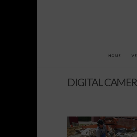
Poker
straddle
Kostenlos
Spielen
HOME
VE
Phoenix
Princess
Freispiele
DIGITAL CAME
Ohne
Einzahlung
:
Zwei
oder
drei
Klicks
sollte