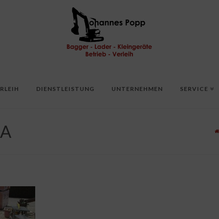
RLEIH
DIENSTLEISTUNG
UNTERNEHMEN
SERVICE
RA