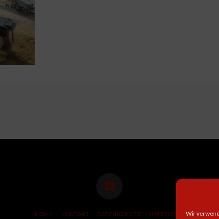
Wir verwend
HOME
KONTAKT
DATENSCHUTZ
IMPRESSUM